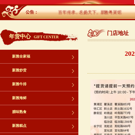
公告：
百年传承，名扬天下。新雅粤菜馆
门店地址
年货中心
GIFT CENTER
2
新雅全家福
新雅炒货
新雅牛排
新雅海鲜
腊味熟食
新雅糕点