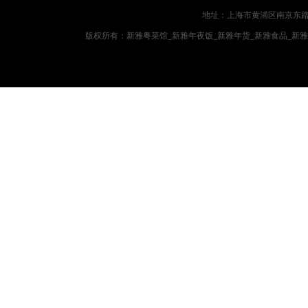
地址：上海市黄浦区南京东路719
版权所有：新雅粤菜馆_新雅年夜饭_新雅年货_新雅食品_