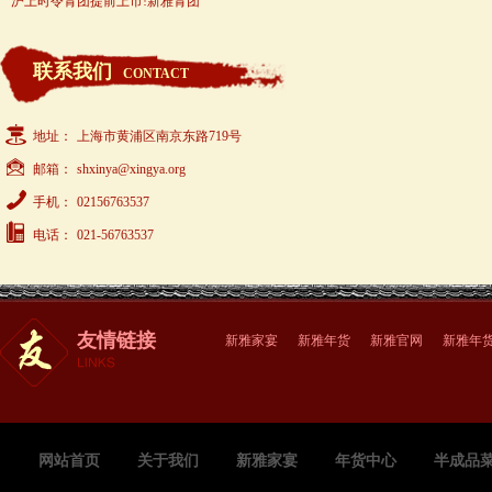
沪上时令青团提前上市!新雅青团
联系我们
CONTACT
地址：
上海市黄浦区南京东路719号
邮箱：
shxinya@xingya.org
手机：
02156763537
电话：
021-56763537
友情链接
新雅家宴
新雅年货
新雅官网
新雅年
网站首页
关于我们
新雅家宴
年货中心
半成品