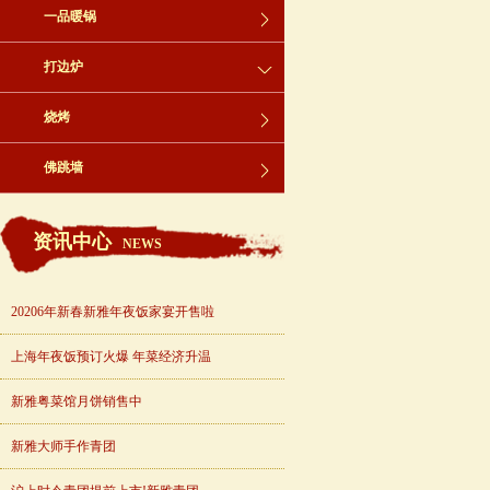
一品暖锅
打边炉
烧烤
佛跳墙
资讯中心
NEWS
20206年新春新雅年夜饭家宴开售啦
上海年夜饭预订火爆 年菜经济升温
新雅粤菜馆月饼销售中
新雅大师手作青团