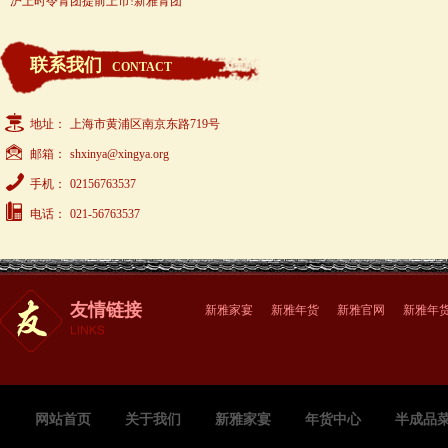
沪上时令青团提前上市!新雅青团
联系我们
CONTACT
地址：
上海市黄浦区南京东路719号
邮箱：
shxinya@xingya.org
手机：
02156763537
电话：
021-56763537
友情链接
新雅家宴
新雅年货
新雅官网
新雅年
网站首页
关于我们
新雅家宴
年货中心
半成品