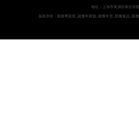
地址：上海市黄浦区南京东路719
版权所有：新雅粤菜馆_新雅年夜饭_新雅年货_新雅食品_