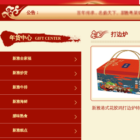
公告：
百年传承，名扬天下。新雅粤菜馆
打边炉
年货中心
GIFT CENTER
新雅全家福
新雅炒货
新雅牛排
新雅海鲜
新雅港式花胶鸡打边炉特
腊味熟食
新雅糕点