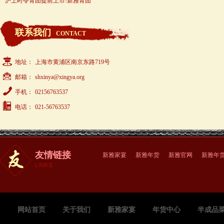
沪上时令青团提前上市!新雅青团
联系我们
CONTACT
地址：
上海市黄浦区南京东路719号
邮箱：
shxinya@xingya.org
手机：
02156763537
电话：
021-56763537
友情链接
新雅家宴
新雅年货
新雅官网
新雅年
网站首页
关于我们
新雅家宴
年货中心
半成品