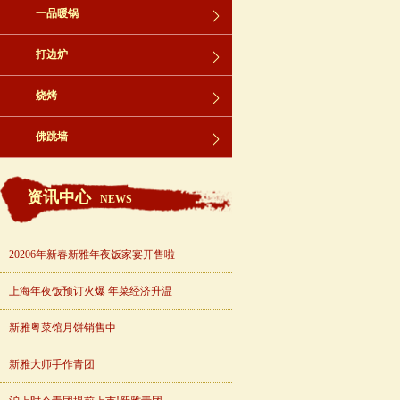
一品暖锅
打边炉
烧烤
佛跳墙
资讯中心
NEWS
20206年新春新雅年夜饭家宴开售啦
上海年夜饭预订火爆 年菜经济升温
新雅粤菜馆月饼销售中
新雅大师手作青团