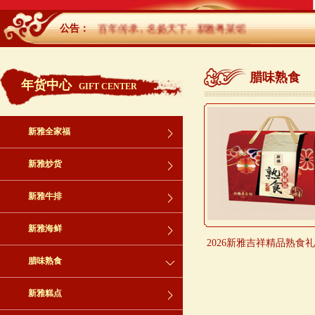
公告：
百年传承，名扬天下。新雅粤菜馆
腊味熟食
年货中心
GIFT CENTER
新雅全家福
新雅炒货
新雅牛排
新雅海鲜
2026新雅吉祥精品熟食礼
腊味熟食
新雅糕点