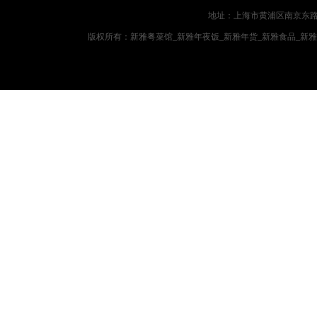
地址：上海市黄浦区南京东路719
版权所有：新雅粤菜馆_新雅年夜饭_新雅年货_新雅食品_