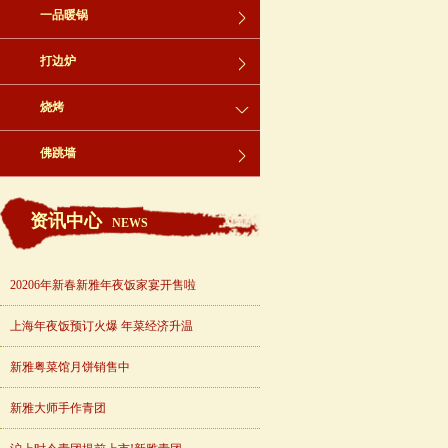
一品暖锅
打边炉
烧烤
佛跳墙
资讯中心
NEWS
20206年新春新雅年夜饭家宴开售啦
上海年夜饭预订火爆 年菜经济升温
新雅粤菜馆月饼销售中
新雅大师手作青团