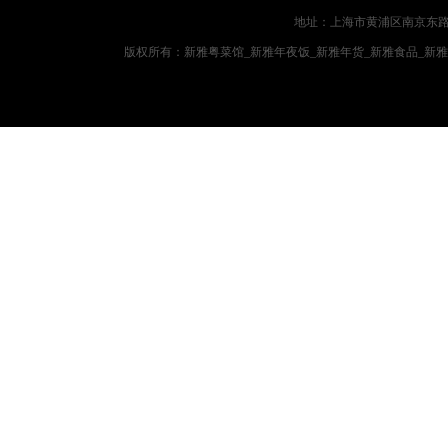
地址：上海市黄浦区南京东路719
版权所有：新雅粤菜馆_新雅年夜饭_新雅年货_新雅食品_