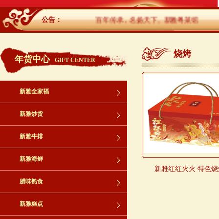
公告：
百年传承，名扬天下。新雅粤菜馆
烧烤
年货中心
GIFT CENTER
新雅全家福
新雅炒货
新雅牛排
新雅海鲜
新雅红红火火 特色
腊味熟食
新雅糕点