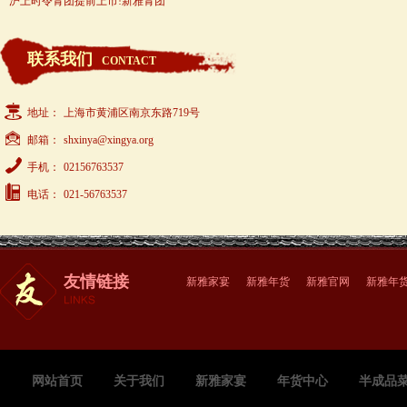
沪上时令青团提前上市!新雅青团
联系我们
CONTACT
地址：
上海市黄浦区南京东路719号
邮箱：
shxinya@xingya.org
手机：
02156763537
电话：
021-56763537
友情链接
新雅家宴
新雅年货
新雅官网
新雅年
网站首页
关于我们
新雅家宴
年货中心
半成品