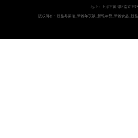
地址：上海市黄浦区南京东路719
版权所有：新雅粤菜馆_新雅年夜饭_新雅年货_新雅食品_