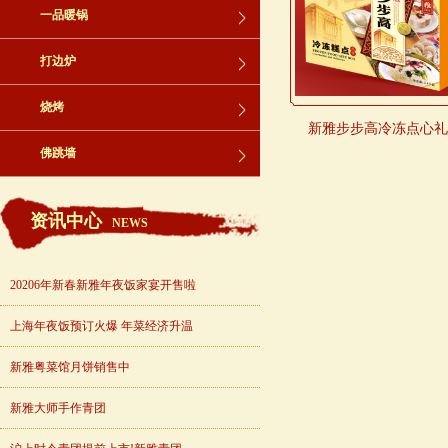
一品暖锅
打边炉
烧烤
新雅步步高冷冻点心礼盒
佛跳墙
资讯中心
NEWS
20206年新春新雅年夜饭家宴开售啦
上海年夜饭预订火爆 年菜经济升温
新雅粤菜馆月饼销售中
新雅大师手作青团