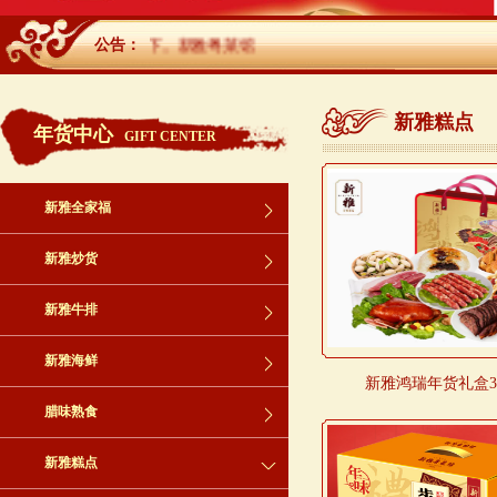
百年传承，名扬天下。新雅粤菜馆
公告：
新雅糕点
年货中心
GIFT CENTER
新雅全家福
新雅炒货
新雅牛排
新雅海鲜
新雅鸿瑞年货礼盒3
腊味熟食
新雅糕点