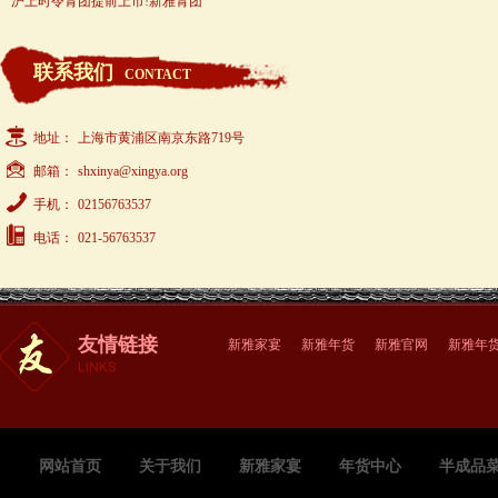
沪上时令青团提前上市!新雅青团
联系我们
CONTACT
地址：
上海市黄浦区南京东路719号
邮箱：
shxinya@xingya.org
手机：
02156763537
电话：
021-56763537
友情链接
新雅家宴
新雅年货
新雅官网
新雅年
网站首页
关于我们
新雅家宴
年货中心
半成品