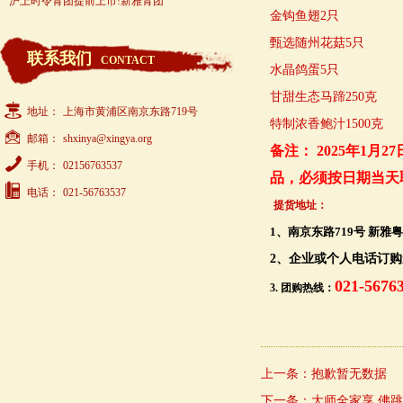
沪上时令青团提前上市!新雅青团
金钩鱼翅2只
甄选随州花菇5只
联系我们
CONTACT
水晶鸽蛋5只
甘甜生态马蹄250克
地址：
上海市黄浦区南京东路719号
特制浓香鲍汁1500克
邮箱：
shxinya@xingya.org
备注： 2025年1
手机：
02156763537
品，必须按日期当天
电话：
021-56763537
提货地址：
1、南京东路719号 新雅
2、企业或个人电话订
021-567
3. 团购热线：
上一条：
抱歉暂无数据
下一条：
大师全家享 佛跳