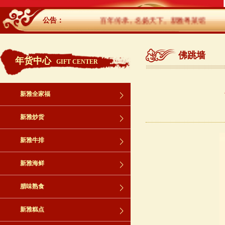
公告：
百年传承，名扬天下。新雅粤菜馆
佛跳墙
年货中心
GIFT CENTER
新雅全家福
新雅炒货
新雅牛排
新雅海鲜
腊味熟食
新雅糕点