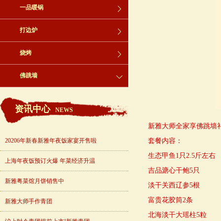
一品暖锅
打边炉
烧烤
佛跳墙
资讯中心
NEWS
新雅大师全家享佛跳墙礼
20206年新春新雅年夜饭家宴开售啦
套餐内容：
生态甲鱼1只2.5斤左右
上海年夜饭预订火爆 年菜经济升温
吉品溏心干鲍5只
新雅粤菜馆月饼销售中
淡干关西辽参5根
富贵花胶筒2条
新雅大师手作青团
北海淡干大瑶柱5粒